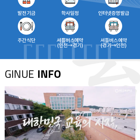
발전기금
학사일정
인터넷증명발급
주간식단
셔틀버스예약
셔틀버스예약
(인천→경기)
(경기→인천)
GINUE
INFO