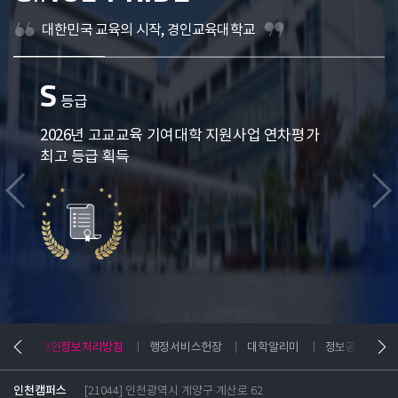
대한민국 교육의 시작, 경인교육대학교
S
등급
2026년 고교교육 기여대학 지원사업
연차평가
최고 등급 획득
G-
개인정보처리방침
행정서비스헌장
대학알리미
정보공개
인천캠퍼스
[21044] 인천광역시 계양구 계산로 62